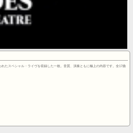
行われたスペシャル・ライヴを収録した一枚。音質、演奏ともに極上の内容です。全17曲