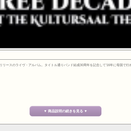
年リリースのライヴ・アルバム。タイトル通りバンド結成30周年を記念して'16年に母国で
▼ 商品説明の続きを見る ▼