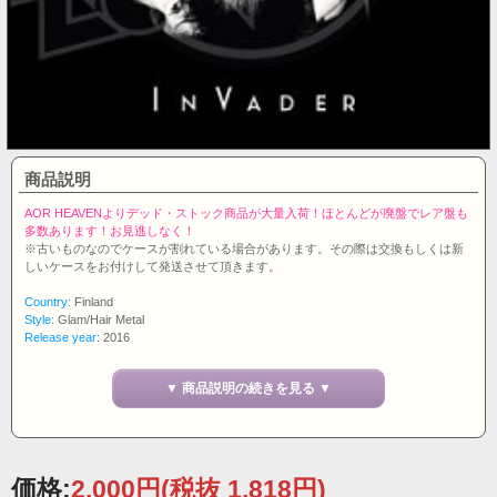
商品説明
AOR HEAVENよりデッド・ストック商品が大量入荷！ほとんどが廃盤でレア盤も
多数あります！お見逃しなく！
※古いものなのでケースが割れている場合があります。その際は交換もしくは新
しいケースをお付けして発送させて頂きます。
Country:
Finland
Style:
Glam/Hair Metal
Release year:
2016
Label:
AOR HEAVEN
Catalog number:
AORH00129
▼ 商品説明の続きを見る ▼
5thアルバム。ボーナス・トラック1曲収録の全11曲入り。
価格:
2,000円
(税抜 1,818円)