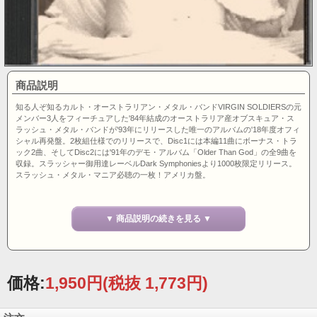
商品説明
知る人ぞ知るカルト・オーストラリアン・メタル・バンドVIRGIN SOLDIERSの元
メンバー3人をフィーチュアした'84年結成のオーストラリア産オブスキュア・ス
ラッシュ・メタル・バンドが'93年にリリースした唯一のアルバムの'18年度オフィ
シャル再発盤。2枚組仕様でのリリースで、Disc1には本編11曲にボーナス・トラ
ック2曲、そしてDisc2には'91年のデモ・アルバム「Older Than God」の全9曲を
収録。スラッシャー御用達レーベルDark Symphoniesより1000枚限定リリース。
スラッシュ・メタル・マニア必聴の一枚！アメリカ盤。
↓2分56秒あたりから聴いてちょ！
▼ 商品説明の続きを見る ▼
価格:
1,950円
(税抜 1,773円)