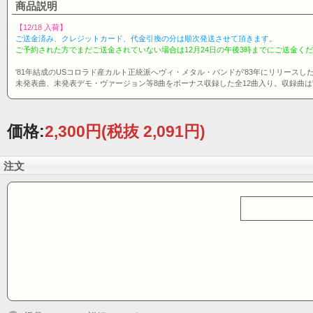
商品説明
【12/18 入荷】
ご送金済み、クレジットカード、代金引換の分は順次発送させて頂きます。
ご予約された方でまだご送金されていない場合は12月24日の午後3時までにご送金く
'81年結成のUSコロラド産カルト正統派へヴィ・メタル・バンドが'83年にリリース
未発表曲、未発表デモ・ヴァージョン等8曲をボーナス収録した全12曲入り。収録曲は'12年
価格:
2,300円
(税抜 2,091円)
注文