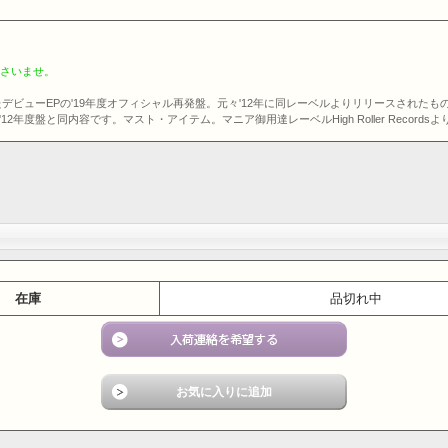
ださいませ。
したデビューEPの'19年度オフィシャル再発盤。元々'12年に同レーベルよりリリースされ
度盤と同内容です。マスト・アイテム。マニア御用達レーベルHigh Roller Records
在庫
品切れ中