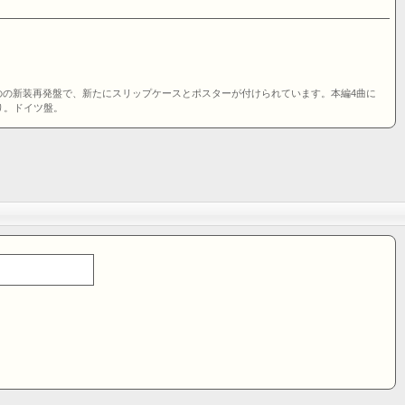
たものの新装再発盤で、新たにスリップケースとポスターが付けられています。本編4曲に
より。ドイツ盤。