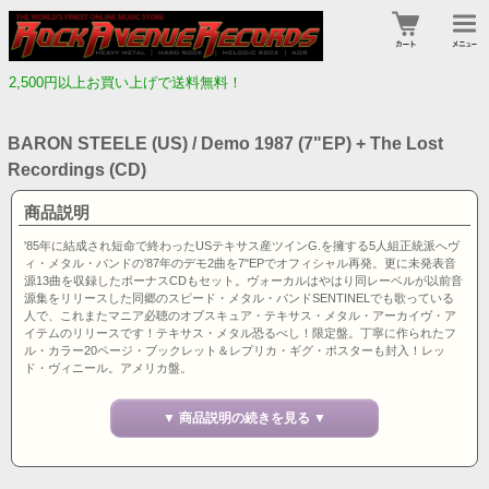
2,500円以上お買い上げで送料無料！
BARON STEELE (US) / Demo 1987 (7"EP) + The Lost
Recordings (CD)
商品説明
'85年に結成され短命で終わったUSテキサス産ツインG.を擁する5人組正統派へヴ
ィ・メタル・バンドの'87年のデモ2曲を7"EPでオフィシャル再発。更に未発表音
源13曲を収録したボーナスCDもセット。ヴォーカルはやはり同レーベルが以前音
源集をリリースした同郷のスピード・メタル・バンドSENTINELでも歌っている
人で、これまたマニア必聴のオブスキュア・テキサス・メタル・アーカイヴ・ア
イテムのリリースです！テキサス・メタル恐るべし！限定盤。丁寧に作られたフ
ル・カラー20ページ・ブックレット＆レプリカ・ギグ・ポスターも封入！レッ
ド・ヴィニール。アメリカ盤。
▼ 商品説明の続きを見る ▼