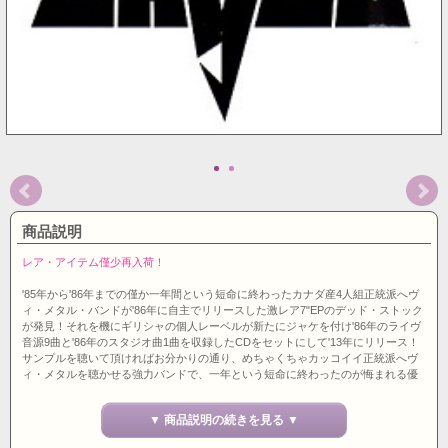
商品説明
レア・アイテム僅少再入荷！
'85年から'86年までの僅か一年間という短命に終わったカナダ産4人組正統派へヴ
ィ・メタル・バンドが'86年に自主でリリースした激レア7"EPのデッド・ストック
が発見！それを機にギリシャの個人レーベルが新たにジャケを付け'86年のライヴ
音源9曲と'86年のスタジオ曲1曲を収録したCDをセットにして'13年にリリース！
サンプルを聴いて頂ければお分かりの通り、めちゃくちゃカッコイイ正統派へヴ
ィ・メタルを聴かせる強力バンドで、一年という短命に終わったのが悔まれる優
れたバンドでした。このオリジナル7"EPも今回のデッド・ストックが発見される
まではかなりの高値で取り引きされていたのでマニアの方はどうぞお見逃しな
▼ 商品説明の続きを見る ▼
く。