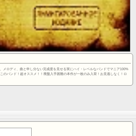
ピード、メロディ、曲と申し分ない完成度を見せる実にハイ・レベルなバンドでマニア100%
。凄いぞこのバンド！超オススメ！！廃盤入手困難の本作が一枚のみ入荷！お見逃しなく！ロ