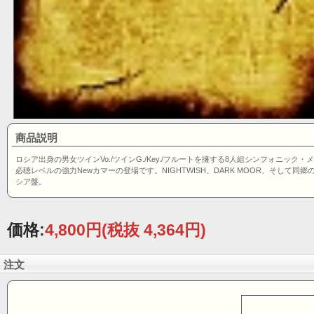
商品説明
ロシア出身の男女ツインVo./ツインG./Key./フルートを擁する8人組シンフォニ
必聴レベルの強力Newカマーの登場です。NIGHTWISH、DARK MOOR、そし
シア盤。
価格:
4,800円
(税抜 4,364円)
注文