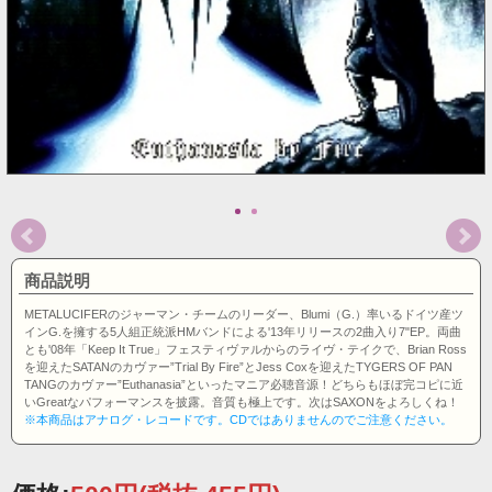
商品説明
METALUCIFERのジャーマン・チームのリーダー、Blumi（G.）率いるドイツ産ツ
インG.を擁する5人組正統派HMバンドによる'13年リリースの2曲入り7"EP。両曲
とも'08年「Keep It True」フェスティヴァルからのライヴ・テイクで、Brian Ross
を迎えたSATANのカヴァー”Trial By Fire”とJess Coxを迎えたTYGERS OF PAN
TANGのカヴァー”Euthanasia”といったマニア必聴音源！どちらもほぼ完コピに近
いGreatなパフォーマンスを披露。音質も極上です。次はSAXONをよろしくね！
※本商品はアナログ・レコードです。CDではありませんのでご注意ください。